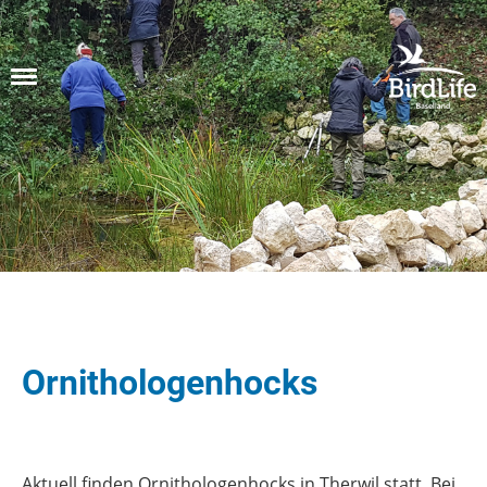
Menü
Ornithologenhocks
Aktuell finden Ornithologenhocks in Therwil statt. Bei